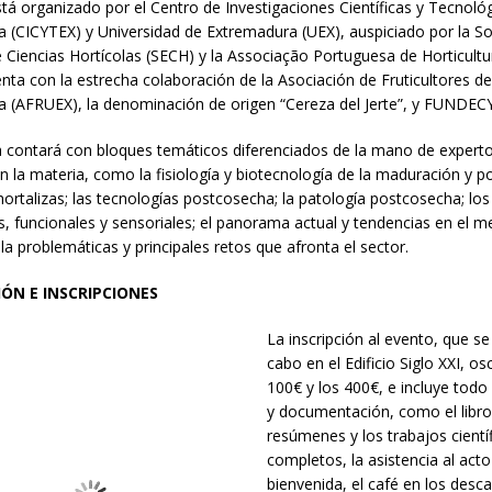
stá organizado por el Centro de Investigaciones Científicas y Tecnoló
 (CICYTEX) y Universidad de Extremadura (UEX), auspiciado por la S
 Ciencias Hortícolas (SECH) y la Associação Portuguesa de Horticultu
ta con la estrecha colaboración de la Asociación de Fruticultores d
 (AFRUEX), la denominación de origen “Cereza del Jerte”, y FUNDE
 contará con bloques temáticos diferenciados de la mano de expert
 en la materia, como la fisiología y biotecnología de la maduración y 
 hortalizas; las tecnologías postcosecha; la patología postcosecha; lo
es, funcionales y sensoriales; el panorama actual y tendencias en el m
la problemáticas y principales retos que afronta el sector.
ÓN E INSCRIPCIONES
La inscripción al evento, que se
cabo en el Edificio Siglo XXI, osc
100€ y los 400€, e incluye todo 
y documentación, como el libro
resúmenes y los trabajos cientí
completos, la asistencia al act
bienvenida, el café en los desc