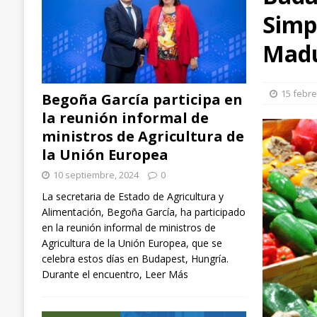
Simp
arroz, aplicadas en España, Italia y Chile
EXTR
[ 3 septiembre, 2024 ]
Ángel Ballesteros (ganader
Madu
el sector”
GANADERÍA
[ 10 septiembre, 2024 ]
Begoña García participa
15 febre
Begoña García participa en
NACIONAL
la reunión informal de
ministros de Agricultura de
la Unión Europea
10 septiembre, 2024
0
La secretaria de Estado de Agricultura y
Alimentación, Begoña García, ha participado
en la reunión informal de ministros de
Agricultura de la Unión Europea, que se
celebra estos días en Budapest, Hungría.
Durante el encuentro,
Leer Más