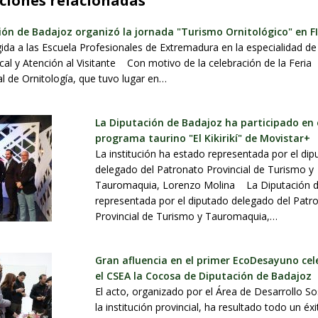
ciones relacionadas
ión de Badajoz organizó la jornada "Turismo Ornitológico" en F
gida a las Escuela Profesionales de Extremadura en la especialidad 
ocal y Atención al Visitante Con motivo de la celebración de la Feria
al de Ornitología, que tuvo lugar en…
La Diputación de Badajoz ha participado en 
programa taurino "El Kikirikí" de Movistar+
La institución ha estado representada por el di
delegado del Patronato Provincial de Turismo y
Tauromaquia, Lorenzo Molina La Diputación d
representada por el diputado delegado del Patr
Provincial de Turismo y Tauromaquia,…
Gran afluencia en el primer EcoDesayuno ce
el CSEA la Cocosa de Diputación de Badajoz
El acto, organizado por el Área de Desarrollo So
la institución provincial, ha resultado todo un é