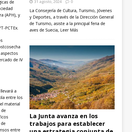
31 agosto, 2024
0
gicas de
ociedad
La Consejería de Cultura, Turismo, Jóvenes
ra (APH), y
y Deportes, a través de la Dirección General
e
de Turismo, asiste a la principal feria de
CYT-PCTEx.
aves de Suecia,
Leer Más
os
postcosecha
s aspectos
ercado de IV
 llevará a
ila entre los
el material
 de
La Junta avanza en los
ficos
trabajos para establecer
o de
ansos entre
una estrategia conjunta de