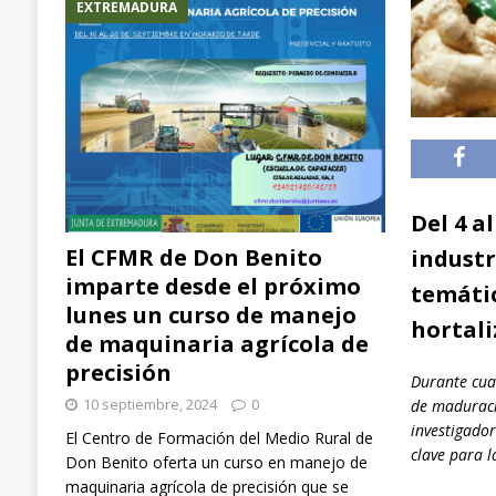
EXTREMADURA
Del 4 a
El CFMR de Don Benito
industr
imparte desde el próximo
temátic
lunes un curso de manejo
hortali
de maquinaria agrícola de
precisión
Durante cuat
10 septiembre, 2024
0
de maduració
investigado
El Centro de Formación del Medio Rural de
clave para l
Don Benito oferta un curso en manejo de
maquinaria agrícola de precisión que se