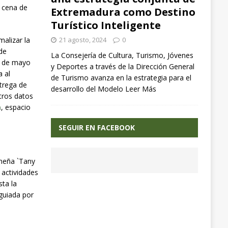
a cena de
Extremadura como Destino
Turístico Inteligente
21 agosto, 2024
0
malizar la
 de
La Consejería de Cultura, Turismo, Jóvenes
5 de mayo
y Deportes a través de la Dirección General
a al
de Turismo avanza en la estrategia para el
ntrega de
desarrollo del Modelo
Leer Más
tros datos
m
, espacio
SEGUIR EN FACEBOOK
emeña `Tany
 actividades
sta la
 guiada por