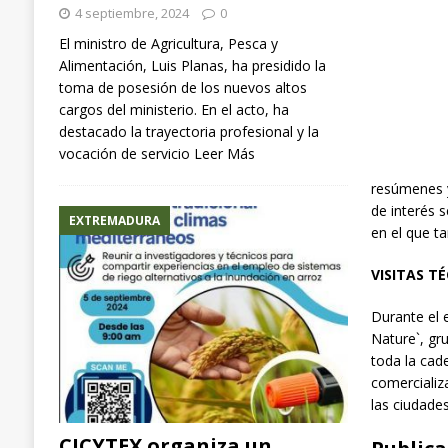
4 septiembre, 2024
0
El ministro de Agricultura, Pesca y
Alimentación, Luis Planas, ha presidido la
toma de posesión de los nuevos altos
cargos del ministerio. En el acto, ha
destacado la trayectoria profesional y la
vocación de servicio
Leer Más
resúmenes y
de interés 
EXTREMADURA
en el que t
VISITAS T
Durante el 
Nature`, gr
toda la cad
comercializ
las ciudade
CICYTEX organiza un