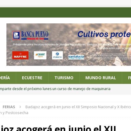
ERÍA
ECUESTRE
TURISMO
MUNDO RURAL
F
imparte desde el próximo lunes un curso de manejo de maquinaria
FERIAS
Badajoz acogerá en junio el XII Simposio Nacional y X Ibéri
 posesión de los nuevos altos cargos del Ministerio de Agricultura,
n y Postcosecha
oz acogerá en junio el XII
ario online sobre alternativas al riego por inundación en el cultivo del