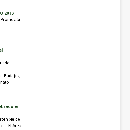
IO 2018
de Promoción
el
putado
e Badajoz,
onato
lebrado en
stenible de
xito El Área