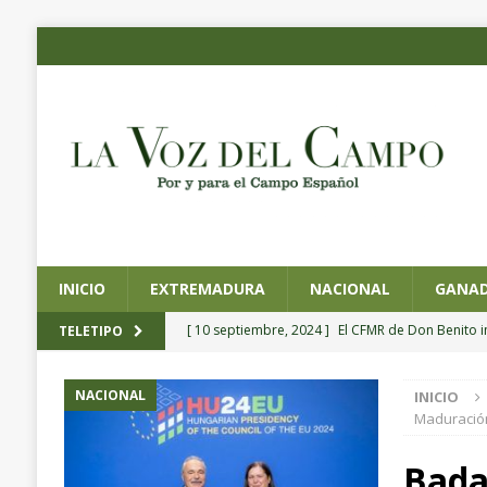
INICIO
EXTREMADURA
NACIONAL
GANAD
[ 10 septiembre, 2024 ]
El CFMR de Don Benito 
TELETIPO
agrícola de precisión
EXTREMADURA
NACIONAL
INICIO
[ 4 septiembre, 2024 ]
Planas preside la toma de
Maduració
Pesca y Alimentación
NACIONAL
Badaj
[ 4 septiembre, 2024 ]
CICYTEX organiza un semin