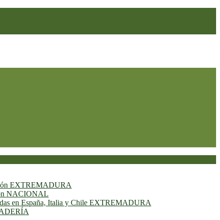
ión
EXTREMADURA
ión
NACIONAL
das en España, Italia y Chile
EXTREMADURA
ADERÍA