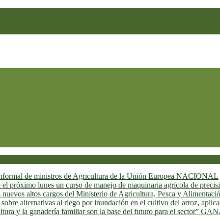
informal de ministros de Agricultura de la Unión Europea
NACIONAL
l próximo lunes un curso de manejo de maquinaria agrícola de precis
s nuevos altos cargos del Ministerio de Agricultura, Pesca y Alimentac
re alternativas al riego por inundación en el cultivo del arroz, aplica
tura y la ganadería familiar son la base del futuro para el sector”
GAN