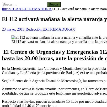
Buscar:
Inicio
CCAA
EXTREMADURA
El 112 activará mañana la alerta nara
El 112 activará mañana la alerta naranja y 
23 mayo, 2018
Redacción
EXTREMADURA
0
El 112 activará mañana la alerta naranja y amarilla ante la previ
El Centro de Urgencias y Emergencias 112 
hasta las 20:00 horas, ante la previsión de
En la Meseta cacereña, Las Villuercas y Montánchez (en la provincia d
Guadiana y La Siberia (en la provincia de Badajoz) existe una probabil
Según fuentes de la Agencia Estatal de Meteorología, las tormentas p
Asimismo se activa la alerta amarilla, por tormentas, en Tierra de Barr
posibilidad de que se produzca este fenómeno meteorológico adverso. 
Respecto a las lluvias, pueden acumularse 15 litros por metro cuadrado
probabilidad del 40 al 70 por ciento.