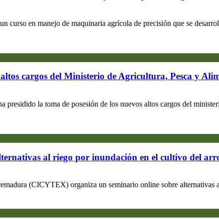
 curso en manejo de maquinaria agrícola de precisión que se desarrollar
altos cargos del Ministerio de Agricultura, Pesca y Ali
a presidido la toma de posesión de los nuevos altos cargos del ministeri
nativas al riego por inundación en el cultivo del arro
remadura (CICYTEX) organiza un seminario online sobre alternativas al 