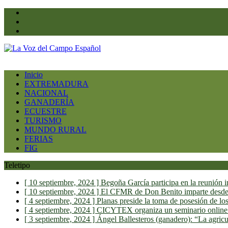
facebook
youtube
twitter
Inicio
EXTREMADURA
NACIONAL
GANADERÍA
ECUESTRE
TURISMO
MUNDO RURAL
FERIAS
FIG
Teletipo
[ 10 septiembre, 2024 ]
Begoña García participa en la reunión 
[ 10 septiembre, 2024 ]
El CFMR de Don Benito imparte desde e
[ 4 septiembre, 2024 ]
Planas preside la toma de posesión de lo
[ 4 septiembre, 2024 ]
CICYTEX organiza un seminario online sob
[ 3 septiembre, 2024 ]
Ángel Ballesteros (ganadero): “La agricul