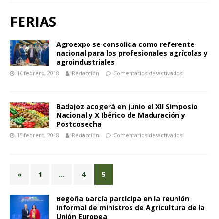
FERIAS
Agroexpo se consolida como referente
nacional para los profesionales agrícolas y
agroindustriales
16 febrero, 2018
Redacción
Comentarios desactivados
Badajoz acogerá en junio el XII Simposio
Nacional y X Ibérico de Maduración y
Postcosecha
15 febrero, 2018
Redacción
Comentarios desactivados
«
1
…
4
5
Begoña García participa en la reunión
informal de ministros de Agricultura de la
Unión Europea