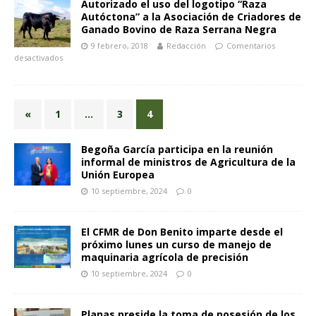
Autorizado el uso del logotipo “Raza
Autóctona” a la Asociación de Criadores de
Ganado Bovino de Raza Serrana Negra
9 febrero, 2018
Redacción
Comentarios
desactivados
«
1
…
3
4
Begoña García participa en la reunión
informal de ministros de Agricultura de la
Unión Europea
10 septiembre, 2024
0
El CFMR de Don Benito imparte desde el
próximo lunes un curso de manejo de
maquinaria agrícola de precisión
10 septiembre, 2024
0
Planas preside la toma de posesión de los