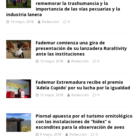
rememorar la trashumancia y la
importancia de las vías pecuarias y la
industria lanera
14 mayo, 2018
Redacción
0
Fademur comienza una gira de
presentación de su lanzadera Ruraltivity
ante las instituciones
13 mayo, 2018
Redacción
0
Fademur Extremadura recibe el premio
‘Adela Cupido’ por su lucha por la igualdad
12 mayo, 2018
Redacción
0
Piornal apuesta por el turismo ornitológico
con las instalaciones de “hides” o
escondites para la observación de aves
9 mayo, 2018
Redacción
0