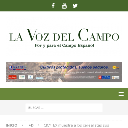
INICIO
I+D
CICYTEX muestra a los cerealistas sus