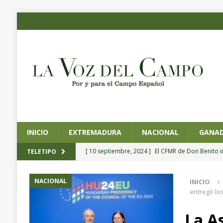
INICIO
EXTREMADURA
NACIONAL
GANAD
[ 10 septiembre, 2024 ]
El CFMR de Don Benito 
TELETIPO
agrícola de precisión
EXTREMADURA
NACIONAL
INICIO
[ 4 septiembre, 2024 ]
Planas preside la toma de
entregó lo
Pesca y Alimentación
NACIONAL
La A
[ 4 septiembre, 2024 ]
CICYTEX organiza un semin