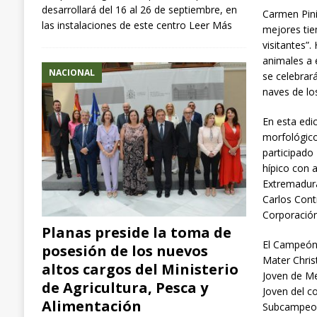
desarrollará del 16 al 26 de septiembre, en
Carmen Pini
las instalaciones de este centro
Leer Más
mejores tie
visitantes”
animales a 
NACIONAL
se celebrará
naves de lo
En esta edi
morfológico
participado
hípico con a
Extremadura
Carlos Cont
Corporación
Planas preside la toma de
El Campeón 
posesión de los nuevos
Mater Chris
altos cargos del Ministerio
Joven de Me
de Agricultura, Pesca y
Joven del c
Alimentación
Subcampeona