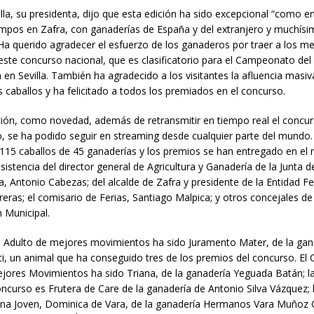
lla, su presidenta, dijo que esta edición ha sido excepcional “como en
mpos en Zafra, con ganaderías de España y del extranjero y muchís
. Ha querido agradecer el esfuerzo de los ganaderos por traer a los m
este concurso nacional, que es clasificatorio para el Campeonato d
 en Sevilla. También ha agradecido a los visitantes la afluencia masiv
s caballos y ha felicitado a todos los premiados en el concurso.
ción, como novedad, además de retransmitir en tiempo real el concu
, se ha podido seguir en streaming desde cualquier parte del mundo
 115 caballos de 45 ganaderías y los premios se han entregado en el 
sistencia del director general de Agricultura y Ganadería de la Junta d
, Antonio Cabezas; del alcalde de Zafra y presidente de la Entidad Fer
reras; el comisario de Ferias, Santiago Malpica; y otros concejales de
 Municipal.
Adulto de mejores movimientos ha sido Juramento Mater, de la gan
ti, un animal que ha conseguido tres de los premios del concurso. E
jores Movimientos ha sido Triana, de la ganadería Yeguada Batán;
oncurso es Frutera de Care de la ganadería de Antonio Silva Vázquez; 
 Joven, Dominica de Vara, de la ganadería Hermanos Vara Muñoz Ca