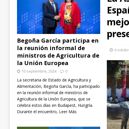
Espa
arroz, aplicadas en España, Italia y Chile
EXTR
[ 3 septiembre, 2024 ]
Ángel Ballesteros (ganader
mejo
el sector”
GANADERÍA
pres
[ 10 septiembre, 2024 ]
Begoña García participa
Begoña García participa en
NACIONAL
la reunión informal de
6 octubr
ministros de Agricultura de
la Unión Europea
10 septiembre, 2024
0
La secretaria de Estado de Agricultura y
Alimentación, Begoña García, ha participado
en la reunión informal de ministros de
Agricultura de la Unión Europea, que se
celebra estos días en Budapest, Hungría.
Durante el encuentro,
Leer Más