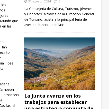
31 agosto, 2024
0
 los
La Consejería de Cultura, Turismo, Jóvenes
imos
y Deportes, a través de la Dirección General
ejores
de Turismo, asiste a la principal feria de
el Mundo que
aves de Suecia,
Leer Más
a en las
rso
. Han
recinto
e
ial, José
 la
adería
l Campeón
La Junta avanza en los
 la Campeona
la
trabajos para establecer
sillas; el
una estrategia conjunta de