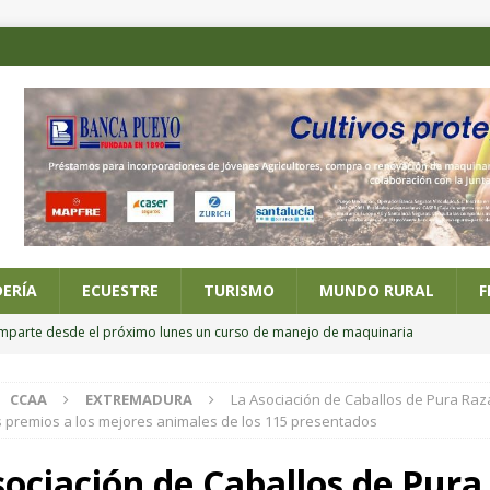
ERÍA
ECUESTRE
TURISMO
MUNDO RURAL
F
imparte desde el próximo lunes un curso de manejo de maquinaria
CCAA
EXTREMADURA
La Asociación de Caballos de Pura Ra
 posesión de los nuevos altos cargos del Ministerio de Agricultura,
s premios a los mejores animales de los 115 presentados
sociación de Caballos de Pura
ario online sobre alternativas al riego por inundación en el cultivo del