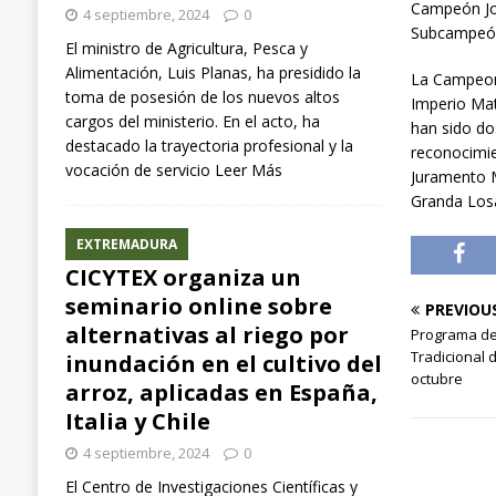
Campeón Jov
4 septiembre, 2024
0
Subcampeón,
El ministro de Agricultura, Pesca y
Alimentación, Luis Planas, ha presidido la
La Campeona
toma de posesión de los nuevos altos
Imperio Mat
cargos del ministerio. En el acto, ha
han sido do
destacado la trayectoria profesional y la
reconocimie
vocación de servicio
Leer Más
Juramento M
Granda Los
EXTREMADURA
CICYTEX organiza un
seminario online sobre
PREVIOU
alternativas al riego por
Programa de 
Tradicional 
inundación en el cultivo del
octubre
arroz, aplicadas en España,
Italia y Chile
4 septiembre, 2024
0
El Centro de Investigaciones Científicas y