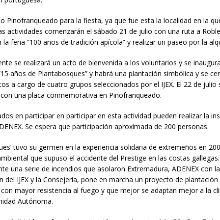
o Pinofranqueado para la fiesta, ya que fue esta la localidad en la que
as actividades comenzarán el sábado 21 de julio con una ruta a Robl
n la feria “100 años de tradición apícola” y realizar un paseo por la alq
nte se realizará un acto de bienvenida a los voluntarios y se inaugura
“15 años de Plantabosques” y habrá una plantación simbólica y se cerr
os a cargo de cuatro grupos seleccionados por el IJEX. El 22 de julio 
n con una placa conmemorativa en Pinofranqueado.
dos en participar en participar en esta actividad pueden realizar la in
DENEX. Se espera que participación aproximada de 200 personas.
ues’ tuvo su germen en la experiencia solidaria de extremeños en 200
ambiental que supuso el accidente del Prestige en las costas gallegas.
ante una serie de incendios que asolaron Extremadura, ADENEX con l
n del IJEX y la Consejería, pone en marcha un proyecto de plantación
con mayor resistencia al fuego y que mejor se adaptan mejor a la cl
nidad Autónoma.