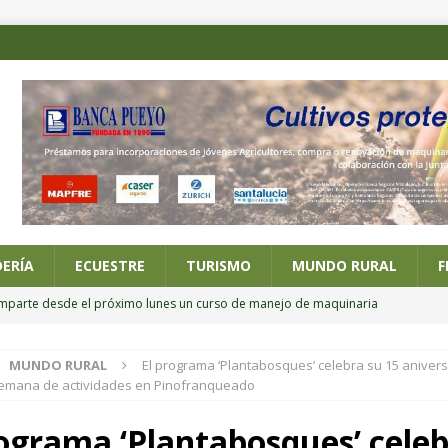
ERÍA
ECUESTRE
TURISMO
MUNDO RURAL
F
imparte desde el próximo lunes un curso de manejo de maquinaria
MUNDO RURAL
El programa ‘Plantabosques’ celebra su 15 anivers
 posesión de los nuevos altos cargos del Ministerio de Agricultura,
semana de actividades en Pinofranqueado
rograma ‘Plantabosques’ cele
ario online sobre alternativas al riego por inundación en el cultivo del