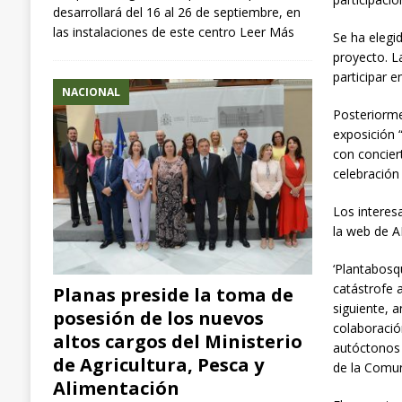
desarrollará del 16 al 26 de septiembre, en
las instalaciones de este centro
Leer Más
Se ha elegid
proyecto. L
participar e
NACIONAL
Posteriorme
exposición 
con conciert
celebració
Los interesa
la web de A
‘Plantabosq
catástrofe 
Planas preside la toma de
siguiente, 
posesión de los nuevos
colaboració
altos cargos del Ministerio
autóctonos 
de Agricultura, Pesca y
de la Comu
Alimentación