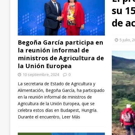
su 1
arroz, aplicadas en España, Italia y Chile
EXTR
[ 3 septiembre, 2024 ]
Ángel Ballesteros (ganader
de a
el sector”
GANADERÍA
[ 10 septiembre, 2024 ]
Begoña García participa
5 julio, 
Begoña García participa en
NACIONAL
la reunión informal de
ministros de Agricultura de
la Unión Europea
10 septiembre, 2024
0
La secretaria de Estado de Agricultura y
Alimentación, Begoña García, ha participado
en la reunión informal de ministros de
Agricultura de la Unión Europea, que se
celebra estos días en Budapest, Hungría.
Durante el encuentro,
Leer Más