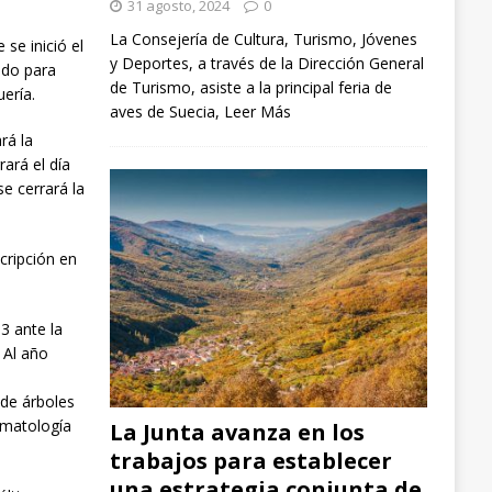
31 agosto, 2024
0
La Consejería de Cultura, Turismo, Jóvenes
 se inició el
y Deportes, a través de la Dirección General
edo para
de Turismo, asiste a la principal feria de
uería.
aves de Suecia,
Leer Más
rá la
ará el día
se cerrará la
scripción en
3 ante la
 Al año
a
 de árboles
imatología
La Junta avanza en los
trabajos para establecer
una estrategia conjunta de