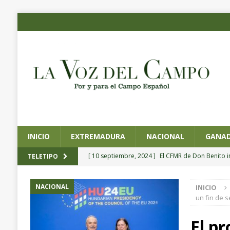
INICIO
EXTREMADURA
NACIONAL
GANAD
[ 10 septiembre, 2024 ]
El CFMR de Don Benito 
TELETIPO
agrícola de precisión
EXTREMADURA
NACIONAL
INICIO
[ 4 septiembre, 2024 ]
Planas preside la toma de
un fin de 
Pesca y Alimentación
NACIONAL
El p
[ 4 septiembre, 2024 ]
CICYTEX organiza un semin