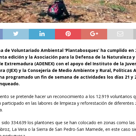
a de Voluntariado Ambiental ‘Plantabosques’
ha cumplido en 
ta edición y la Asociación para la Defensa de la Naturaleza y
e Extremadura (ADENEX) con el apoyo del Instituto de la Juve
a (IJEX) y la Consejería de Medio Ambiente y Rural, Políticas 
 ha programado un fin de semana de actividades los días 21 y 2
anqueado.
ento se pretende hacer un reconocimiento a los 12.919 voluntarios 
 participado en las labores de limpieza y reforestación de diferentes
a.
n sido 334.639 los plantones que se han colocado en zonas como las
mbroz, La Vera o la Sierra de San Pedro-San Mamede, en este caso s
ón portuguesa.