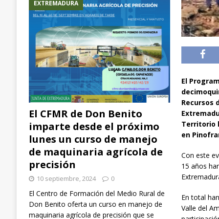
EXTREMADURA
El Program
decimoquin
Recursos d
El CFMR de Don Benito
Extremadur
Territorio
imparte desde el próximo
en Pinofr
lunes un curso de manejo
de maquinaria agrícola de
Con este ev
precisión
15 años han
Extremadur
10 septiembre, 2024
0
El Centro de Formación del Medio Rural de
En total ha
Don Benito oferta un curso en manejo de
Valle del A
maquinaria agrícola de precisión que se
participaci