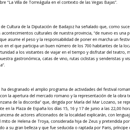
bre “La Villa de Torreáguila en el contexto de las Vegas Bajas”.
 de Cultura de la Diputación de Badajoz ha señalado que, como suce
 acontecimientos culturales de nuestra provincia, “de nuevo es una
a que asume el peso y la responsabilidad de poner en marcha un festiv
o en el que participa un buen número de los 700 habitantes de la loc
tunidad a los visitantes de viajar en el tiempo y disfrutar del teatro,
estra gastronómica, catas de vino, rutas ciclistas y senderistas y vis
a”.
 ha desgranado el amplio programa de actividades del festival roma
on la apertura del mercado romano y la representación de la obra te
nzana de la discordia” que, dirigida por María del Mar Lozano, se re
e en la Plaza de España los días 15, 16 y 17 de junio a las 22,00 hora
uincena de actores aficionados de la localidad explicarán, con lenguaje
 mito de Helena de Troya, considerada hija de Zeus y pretendida p
do a su gran belleza y que fue seducida o raptada por Paris, príncipe 