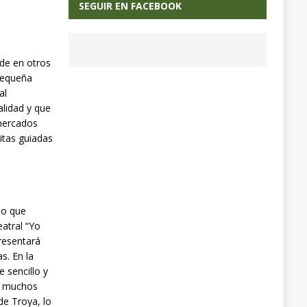
SEGUIR EN FACEBOOK
de en otros
 pequeña
al
alidad y que
 mercados
itas guiadas
no que
atral “Yo
presentará
s. En la
 sencillo y
or muchos
de Troya, lo