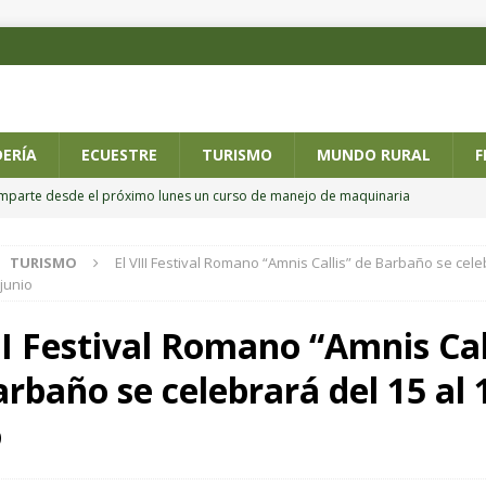
ERÍA
ECUESTRE
TURISMO
MUNDO RURAL
F
imparte desde el próximo lunes un curso de manejo de maquinaria
TURISMO
El VIII Festival Romano “Amnis Callis” de Barbaño se cele
 posesión de los nuevos altos cargos del Ministerio de Agricultura,
 junio
II Festival Romano “Amnis Cal
ario online sobre alternativas al riego por inundación en el cultivo del
rbaño se celebrará del 15 al 
EMADURA
o): “La agricultura y la ganadería familiar son la base del futuro para
o