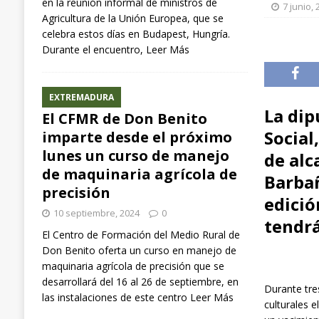
en la reunión informal de ministros de
[ 10 septiembre, 2024 ]
Begoña García participa
7 junio,
Agricultura de la Unión Europea, que se
NACIONAL
celebra estos días en Budapest, Hungría.
Durante el encuentro,
Leer Más
EXTREMADURA
La dip
El CFMR de Don Benito
Social
imparte desde el próximo
lunes un curso de manejo
de alc
de maquinaria agrícola de
Barbañ
precisión
edició
10 septiembre, 2024
0
tendrá
El Centro de Formación del Medio Rural de
Don Benito oferta un curso en manejo de
maquinaria agrícola de precisión que se
desarrollará del 16 al 26 de septiembre, en
Durante tre
las instalaciones de este centro
Leer Más
culturales 