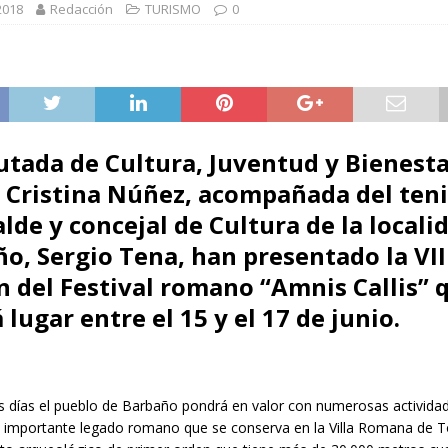
 en la reunión informal de ministros de Agricultura de la Unión Europea
 2018
Redacción
TURISMO
0
utada de Cultura, Juventud y Bienest
, Cristina Núñez, acompañada del ten
alde y concejal de Cultura de la locali
o, Sergio Tena, han presentado la VII
n del Festival romano “Amnis Callis” 
 lugar entre el 15 y el 17 de junio.
s días el pueblo de Barbaño pondrá en valor con numerosas actividad
el importante legado romano que se conserva en la Villa Romana de T