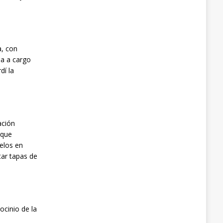
a, con
na a cargo
dí la
ación
rque
uelos en
ar tapas de
ocinio de la