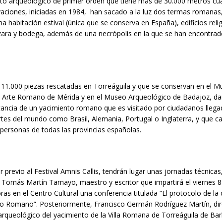
to arqueológico de primer orden que tiene más de 30.000 metros cu
aciones, iniciadas en 1984, han sacado a la luz dos termas romanas,
una habitación estival (única que se conserva en España), edificios reli
zara y bodega, además de una necrópolis en la que se han encontra
11.000 piezas rescatadas en Torreáguila y que se conservan en el 
 Arte Romano de Mérida y en el Museo Arqueológico de Badajoz, da
tancia de un yacimiento romano que es visitado por ciudadanos lleg
artes del mundo como Brasil, Alemania, Portugal o Inglaterra, y que c
 personas de todas las provincias españolas.
 previo al Festival Amnis Callis, tendrán lugar unas jornadas técnicas
n Tomás Martín Tamayo, maestro y escritor que impartirá el viernes 8
ras en el Centro Cultural una conferencia titulada “El protocolo de la c
io Romano”. Posteriormente, Francisco Germán Rodríguez Martín, dir
y arqueológico del yacimiento de la Villa Romana de Torreáguila de Ba