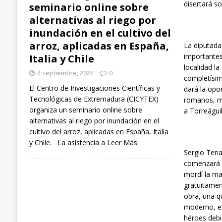
disertará so
seminario online sobre
alternativas al riego por
inundación en el cultivo del
arroz, aplicadas en España,
La diputada
importantes
Italia y Chile
localidad l
4 septiembre, 2024
0
completísim
El Centro de Investigaciones Científicas y
dará la opor
Tecnológicas de Extremadura (CICYTEX)
romanos, mu
organiza un seminario online sobre
a Torreáguil
alternativas al riego por inundación en el
cultivo del arroz, aplicadas en España, Italia
y Chile. La asistencia a
Leer Más
Sergio Tena
comenzará c
mordí la ma
gratuitament
obra, una q
moderno, el
héroes debi