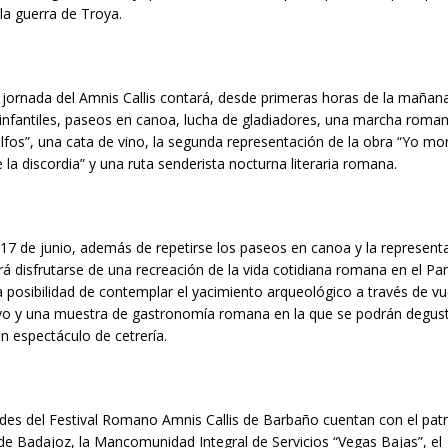
 la guerra de Troya.
jornada del Amnis Callis contará, desde primeras horas de la mañan
 infantiles, paseos en canoa, lucha de gladiadores, una marcha roma
ulfos”, una cata de vino, la segunda representación de la obra “Yo mor
la discordia” y una ruta senderista nocturna literaria romana.
17 de junio, además de repetirse los paseos en canoa y la represent
drá disfrutarse de una recreación de la vida cotidiana romana en el Pa
la posibilidad de contemplar el yacimiento arqueológico a través de v
vo y una muestra de gastronomía romana en la que se podrán degust
un espectáculo de cetrería.
ades del Festival Romano Amnis Callis de Barbaño cuentan con el patr
de Badajoz, la Mancomunidad Integral de Servicios “Vegas Bajas”, el