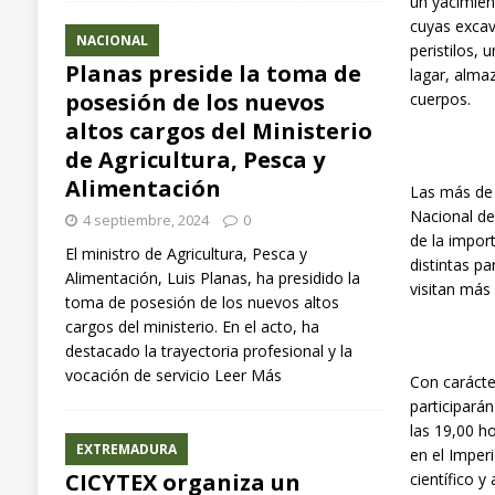
un yacimien
cuyas excav
NACIONAL
peristilos, 
Planas preside la toma de
lagar, alma
posesión de los nuevos
cuerpos.
altos cargos del Ministerio
de Agricultura, Pesca y
Alimentación
Las más de 
Nacional de
4 septiembre, 2024
0
de la impor
El ministro de Agricultura, Pesca y
distintas p
Alimentación, Luis Planas, ha presidido la
visitan más
toma de posesión de los nuevos altos
cargos del ministerio. En el acto, ha
destacado la trayectoria profesional y la
vocación de servicio
Leer Más
Con carácter
participará
las 19,00 ho
EXTREMADURA
en el Imper
CICYTEX organiza un
científico 