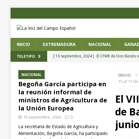
INICIO
EXTREMADURA
NACIONAL
GANAD
[ 10 septiembre, 2024 ]
El CFMR de Don Benito 
TELETIPO
agrícola de precisión
EXTREMADURA
NACIONAL
INICIO
[ 4 septiembre, 2024 ]
Planas preside la toma de
15 al 17 de
Begoña García participa en
Pesca y Alimentación
NACIONAL
la reunión informal de
El VI
[ 4 septiembre, 2024 ]
CICYTEX organiza un semin
ministros de Agricultura de
la Unión Europea
de Ba
arroz, aplicadas en España, Italia y Chile
EXTR
10 septiembre, 2024
0
[ 3 septiembre, 2024 ]
Ángel Ballesteros (ganader
juni
La secretaria de Estado de Agricultura y
el sector”
GANADERÍA
Alimentación, Begoña García, ha participado