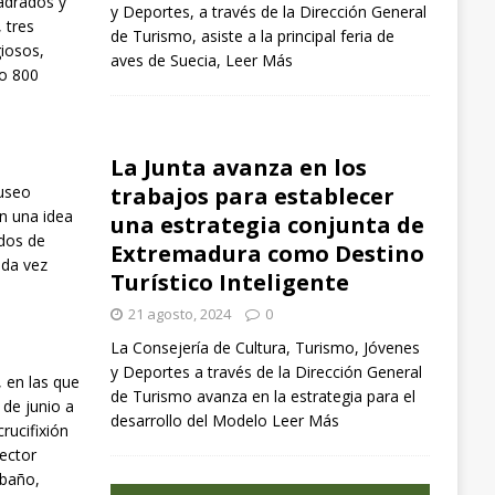
adrados y
y Deportes, a través de la Dirección General
 tres
de Turismo, asiste a la principal feria de
giosos,
aves de Suecia,
Leer Más
do 800
La Junta avanza en los
Museo
trabajos para establecer
n una idea
una estrategia conjunta de
ados de
Extremadura como Destino
ada vez
Turístico Inteligente
21 agosto, 2024
0
La Consejería de Cultura, Turismo, Jóvenes
y Deportes a través de la Dirección General
, en las que
de Turismo avanza en la estrategia para el
 de junio a
desarrollo del Modelo
Leer Más
rucifixión
ector
rbaño,