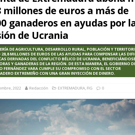
8 millones de euros a más de
EMADURA
o): “La agricultura y la ganadería familiar son la base del futuro para
00 ganaderos en ayudas por l
sión de Ucrania
 en la reunión informal de ministros de Agricultura de la Unión Europea
JERÍA DE AGRICULTURA, DESARROLLO RURAL, POBLACIÓN Y TERRITOR
28,8 MILLONES DE EUROS DE LAS AYUDAS PARA COMPENSAR LAS DIF
AS DERIVADAS DEL CONFLICTO BÉLICO DE UCRANIA, BENEFICIÁNDOSE 
ORAS Y GANADERAS DE LA REGIÓN. DE ESTA MANERA, EL GOBIERNO D
O FERNÁNDEZ VARA CUMPLE SU COMPROMISO CON EL SECTOR
DERO EXTREMEÑO CON UNA GRAN INYECCIÓN DE DINERO.
iembre, 2022
Redacción
EXTREMADURA
,
FIG
0