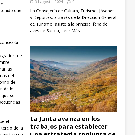
31 agosto, 2024
0
de
 tenido que
La Consejería de Cultura, Turismo, Jóvenes
y Deportes, a través de la Dirección General
de Turismo, asiste a la principal feria de
aves de Suecia,
Leer Más
 concesión
agrarios, de
embre,
iar las
das del
prino de
ón de lo
l que se
secuencias
La Junta avanza en los
ue el
trabajos para establecer
tercio de la
una estrategia conjunta de
a gestión de