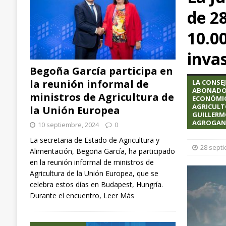
de 2
arroz, aplicadas en España, Italia y Chile
EXTR
[ 3 septiembre, 2024 ]
Ángel Ballesteros (ganader
10.0
el sector”
GANADERÍA
inva
[ 10 septiembre, 2024 ]
Begoña García participa
Begoña García participa en
NACIONAL
la reunión informal de
LA CONSE
ABONADO 
ministros de Agricultura de
ECONÓMIC
AGRICULT
la Unión Europea
GUILLERM
AGROGANA
10 septiembre, 2024
0
La secretaria de Estado de Agricultura y
28 sept
Alimentación, Begoña García, ha participado
en la reunión informal de ministros de
Agricultura de la Unión Europea, que se
celebra estos días en Budapest, Hungría.
Durante el encuentro,
Leer Más