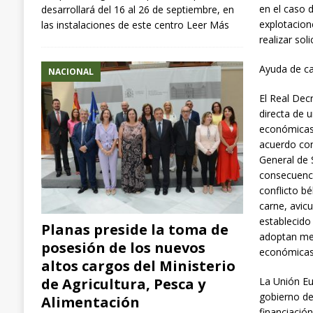
en el caso 
desarrollará del 16 al 26 de septiembre, en
explotacion
las instalaciones de este centro
Leer Más
realizar sol
Ayuda de ca
NACIONAL
El Real Dec
directa de 
económicas 
acuerdo con
General de 
consecuenci
conflicto b
carne, avicu
establecido
Planas preside la toma de
adoptan med
posesión de los nuevos
económicas 
altos cargos del Ministerio
de Agricultura, Pesca y
La Unión Eur
gobierno de
Alimentación
financiació