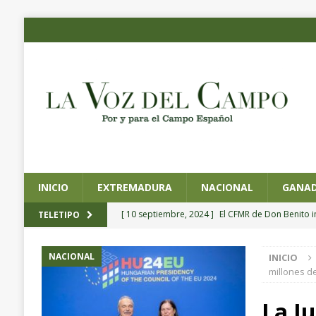
INICIO
EXTREMADURA
NACIONAL
GANAD
[ 10 septiembre, 2024 ]
El CFMR de Don Benito 
TELETIPO
agrícola de precisión
EXTREMADURA
NACIONAL
INICIO
[ 4 septiembre, 2024 ]
Planas preside la toma de
millones d
Pesca y Alimentación
NACIONAL
La J
[ 4 septiembre, 2024 ]
CICYTEX organiza un semin