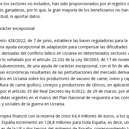
de los sectores no incluidos, han sido proporcionados por el registro 
es ganaderas, por lo que, la gran mayoría de los beneficiarios no han
icitud, ni aportar datos.
rácter excepcional
reto 428/2022, de 7 de junio, establece las bases reguladoras para la
una ayuda excepcional de adaptación para compensar las dificultades
derivadas del conflicto bélico en Ucrania en determinados sectores 
 lo señalado por el artículo 22.2.b) de la Ley 38/2003, de 17 de novi
Subvenciones, de una ayuda de carácter excepcional, con el fin de aliv
as económicas resultantes de las perturbaciones del mercado deriva
élico en Ucrania sobre los productores de vacuno de carne, ovino y ca
ltura de carne (pollos), conejos y productores de cítricos, en aplicaci
 por el artículo 33 del Real Decreto-ley 6/2022, de 29 de marzo, por e
idas urgentes en el marco del Plan Nacional de respuesta a las con
y sociales de la guerra en Ucrania.
opea financió con la reserva de crisis 64,4 millones de euros, a los q
 España incrementó en 128,8 millones para toda España, es decir, un 
n es de la UE y dos tercios del gobierno de España, correspondiendo l