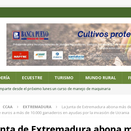
ERÍA
ECUESTRE
TURISMO
MUNDO RURAL
F
imparte desde el próximo lunes un curso de manejo de maquinaria
CCAA
EXTREMADURA
La Junta de Extremadura abona más d
 posesión de los nuevos altos cargos del Ministerio de Agricultura,
e euros a más de 10.000 ganaderos en ayudas por la invasión de Ucrania
unta de Extremadura abona 
ario online sobre alternativas al riego por inundación en el cultivo del