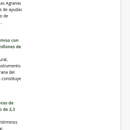
cas Agrarias
es de ayudas
ío de
…
omiso con
millones de
ural,
instrumento
aria del
 constituye
otes de
 de 2,3
 términos
r,