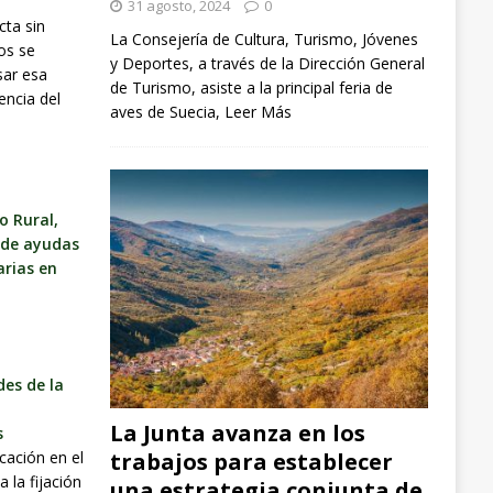
31 agosto, 2024
0
cta sin
La Consejería de Cultura, Turismo, Jóvenes
os se
y Deportes, a través de la Dirección General
sar esa
de Turismo, asiste a la principal feria de
encia del
aves de Suecia,
Leer Más
o Rural,
 de ayudas
arias en
des de la
a
La Junta avanza en los
s
icación en el
trabajos para establecer
 la fijación
una estrategia conjunta de