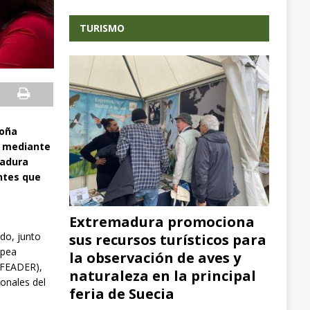
TURISMO
goña
, mediante
madura
antes que
Extremadura promociona
do, junto
sus recursos turísticos para
opea
la observación de aves y
 (FEADER),
naturaleza en la principal
ionales del
feria de Suecia