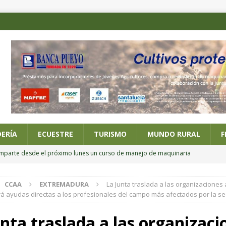
ERÍA
ECUESTRE
TURISMO
MUNDO RURAL
F
imparte desde el próximo lunes un curso de manejo de maquinaria
CCAA
EXTREMADURA
La Junta traslada a las organizaciones 
 posesión de los nuevos altos cargos del Ministerio de Agricultura,
rá ayudas directas a los profesionales del campo más afectados por la s
unta traslada a las organizaci
ario online sobre alternativas al riego por inundación en el cultivo del