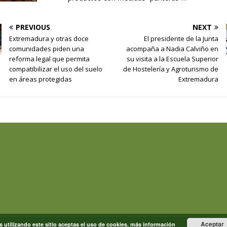
PREVIOUS
NEXT
Extremadura y otras doce
El presidente de la Junta
comunidades piden una
acompaña a Nadia Calviño en
reforma legal que permita
su visita a la Escuela Superior
compatibilizar el uso del suelo
de Hostelería y Agroturismo de
en áreas protegidas
Extremadura
Aceptar
s utilizando este sitio aceptas el uso de cookies.
más información
 Campo