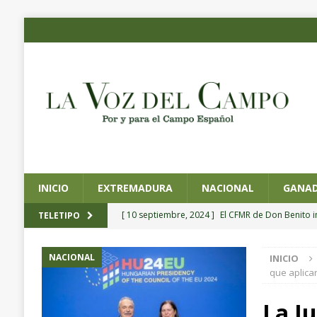
INICIO
EXTREMADURA
NACIONAL
GANAD
[ 10 septiembre, 2024 ]
El CFMR de Don Benito 
TELETIPO
agrícola de precisión
EXTREMADURA
NACIONAL
INICIO
[ 4 septiembre, 2024 ]
Planas preside la toma de
que aplica
Pesca y Alimentación
NACIONAL
La J
[ 4 septiembre, 2024 ]
CICYTEX organiza un semin