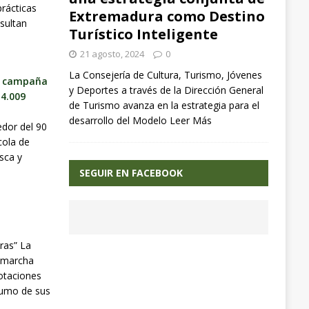
prácticas
Extremadura como Destino
sultan
Turístico Inteligente
21 agosto, 2024
0
La Consejería de Cultura, Turismo, Jóvenes
la campaña
y Deportes a través de la Dirección General
 4.009
de Turismo avanza en la estrategia para el
desarrollo del Modelo
Leer Más
edor del 90
cola de
esca y
SEGUIR EN FACEBOOK
ras” La
n marcha
lotaciones
sumo de sus