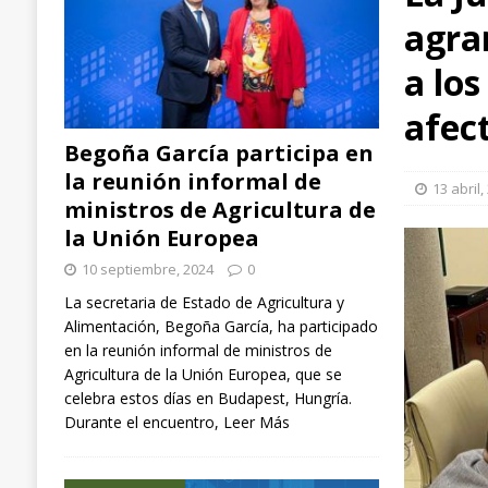
agra
arroz, aplicadas en España, Italia y Chile
EXTR
[ 3 septiembre, 2024 ]
Ángel Ballesteros (ganader
a lo
el sector”
GANADERÍA
afec
[ 10 septiembre, 2024 ]
Begoña García participa
Begoña García participa en
NACIONAL
la reunión informal de
13 abril,
ministros de Agricultura de
la Unión Europea
10 septiembre, 2024
0
La secretaria de Estado de Agricultura y
Alimentación, Begoña García, ha participado
en la reunión informal de ministros de
Agricultura de la Unión Europea, que se
celebra estos días en Budapest, Hungría.
Durante el encuentro,
Leer Más