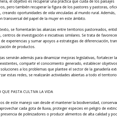
era, el objetivo es recuperar una práctica que cuida de los paisajes
os, pero también recuperar la figura de los pastores y pastoras, ofici
n, creando oportunidades de vida vinculadas al mundo rural. Además, 
ón transversal del papel de la mujer en este ámbito.
texto, se fomentarán las alianzas entre territorios pastoreados, enti
 centros de investigación e iniciativas similares. Se trata de favorecer
 de experiencias y sumar apoyos a estrategias de diferenciación, tr
ización de productos.
gias servirán además para dinamizar mejoras legislativas, fortalecer l
 existentes, compartir el conocimiento generado, establecer objetivos
soluciones a los problemas que plantee el sector de la ganadería ext
rzar estas redes, se realizarán actividades abiertas a todo el territorio
 QUE PASTA CULTIVA LA VIDA
ios de este manejo van desde el mantener la biodiversidad, conservar
aprovechar cada gota de lluvia, proteger especies en peligro de extinc
 presencia de polinizadores o producir alimentos de alta calidad y po