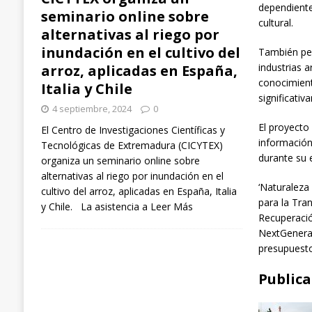
dependiente
seminario online sobre
cultural.
alternativas al riego por
inundación en el cultivo del
También per
industrias 
arroz, aplicadas en España,
conocimient
Italia y Chile
significativ
4 septiembre, 2024
0
El proyecto
El Centro de Investigaciones Científicas y
información
Tecnológicas de Extremadura (CICYTEX)
durante su 
organiza un seminario online sobre
alternativas al riego por inundación en el
‘Naturaleza
cultivo del arroz, aplicadas en España, Italia
para la Tra
y Chile. La asistencia a
Leer Más
Recuperació
NextGenerat
presupuesto
Publica