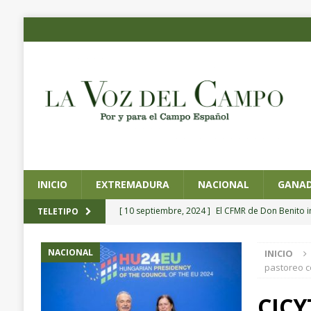
INICIO
EXTREMADURA
NACIONAL
GANAD
[ 10 septiembre, 2024 ]
El CFMR de Don Benito 
TELETIPO
agrícola de precisión
EXTREMADURA
NACIONAL
INICIO
[ 4 septiembre, 2024 ]
Planas preside la toma de
pastoreo c
Pesca y Alimentación
NACIONAL
CICY
[ 4 septiembre, 2024 ]
CICYTEX organiza un semin