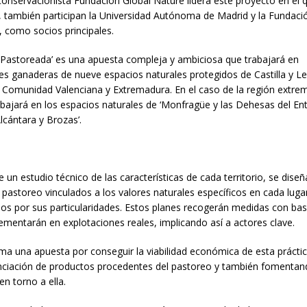
conservacionista Fundación Global Nature lidera este proyecto en el
 también participan la Universidad Autónoma de Madrid y la Fundaci
, como socios principales.
 Pastoreada’ es una apuesta compleja y ambiciosa que trabajará en
es ganaderas de nueve espacios naturales protegidos de Castilla y Leó
Comunidad Valenciana y Extremadura. En el caso de la región extre
bajará en los espacios naturales de ‘Monfragüe y las Dehesas del Ent
lcántara y Brozas’.
 un estudio técnico de las características de cada territorio, se dise
 pastoreo vinculados a los valores naturales específicos en cada luga
os por sus particularidades. Estos planes recogerán medidas con base
ementarán en explotaciones reales, implicando así a actores clave.
uma una apuesta por conseguir la viabilidad económica de esta práctic
enciación de productos procedentes del pastoreo y también fomenta
en torno a ella.