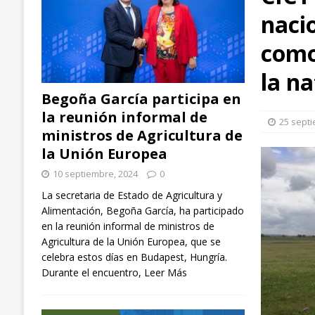
naci
arroz, aplicadas en España, Italia y Chile
EXTR
[ 3 septiembre, 2024 ]
Ángel Ballesteros (ganader
como
el sector”
GANADERÍA
la n
[ 10 septiembre, 2024 ]
Begoña García participa
Begoña García participa en
NACIONAL
la reunión informal de
25 sept
ministros de Agricultura de
la Unión Europea
10 septiembre, 2024
0
La secretaria de Estado de Agricultura y
Alimentación, Begoña García, ha participado
en la reunión informal de ministros de
Agricultura de la Unión Europea, que se
celebra estos días en Budapest, Hungría.
Durante el encuentro,
Leer Más