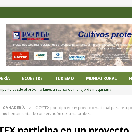
ERÍA
ECUESTRE
TURISMO
MUNDO RURAL
F
imparte desde el próximo lunes un curso de manejo de maquinaria
GANADERÍA
CICYTEX participa en un proyecto nacional para recupe
 posesión de los nuevos altos cargos del Ministerio de Agricultura,
omo herramienta de conservación de la naturaleza
TEX participa en un proyecto
ario online sobre alternativas al riego por inundación en el cultivo del