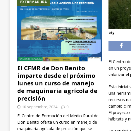
EXTREMADURA
bty
El Centro d
El CFMR de Don Benito
en un proye
imparte desde el próximo
valorizar e
lunes un curso de manejo
Esta inicia
de maquinaria agrícola de
una herrami
precisión
recursos nat
cambio clim
10 septiembre, 2024
0
El proyecto
El Centro de Formación del Medio Rural de
hábitats y 
Don Benito oferta un curso en manejo de
maquinaria agrícola de precisión que se