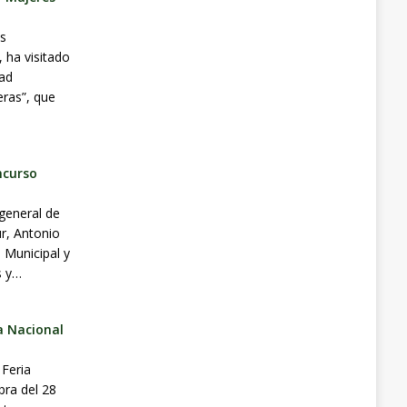
as
, ha visitado
dad
ras”, que
ncurso
 general de
ur, Antonio
 Municipal y
s y…
a Nacional
 Feria
bra del 28