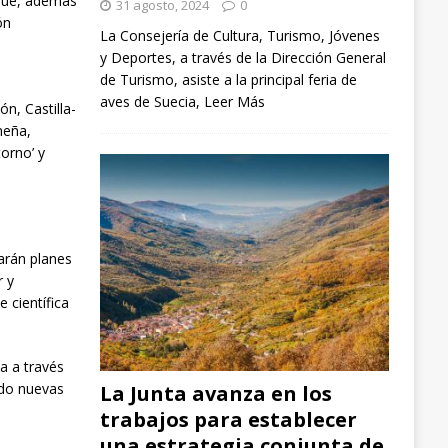
 que, además
31 agosto, 2024
0
ón
La Consejería de Cultura, Turismo, Jóvenes
y Deportes, a través de la Dirección General
de Turismo, asiste a la principal feria de
aves de Suecia,
Leer Más
n, Castilla-
meña,
orno’ y
ñarán planes
r y
 científica
a a través
ndo nuevas
La Junta avanza en los
trabajos para establecer
una estrategia conjunta de