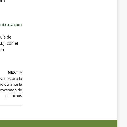
ata
ontratación
uía de
L), con el
 en
NEXT
ra destaca la
mo durante la
procesado de
pistachos