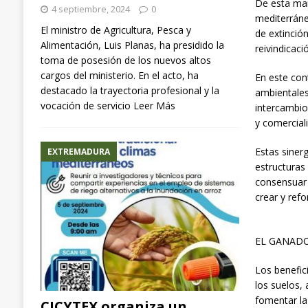
De esta man
4 septiembre, 2024
0
mediterráne
El ministro de Agricultura, Pesca y
de extinció
Alimentación, Luis Planas, ha presidido la
reivindicaci
toma de posesión de los nuevos altos
cargos del ministerio. En el acto, ha
En este con
destacado la trayectoria profesional y la
ambientales,
vocación de servicio
Leer Más
intercambio
y comercial
Estas siner
EXTREMADURA
estructuras
consensuar 
crear y refo
EL GANADO
Los benefic
los suelos, 
fomentar la
CICYTEX organiza un