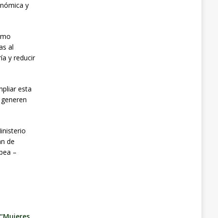
onómica y
como
as al
a y reducir
pliar esta
e generen
inisterio
an de
opea –
n
 “Mujeres