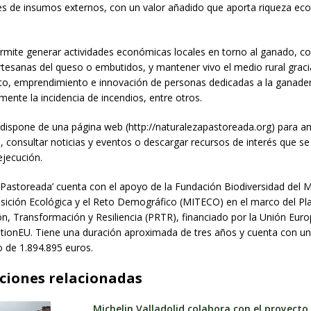
s de insumos externos, con un valor añadido que aporta riqueza ec
mite generar actividades económicas locales en torno al ganado, 
artesanas del queso o embutidos, y mantener vivo el medio rural graci
o, emprendimiento e innovación de personas dedicadas a la ganaderí
amente la incidencia de incendios, entre otros.
 dispone de una página web (http://naturalezapastoreada.org) para am
, consultar noticias y eventos o descargar recursos de interés que s
ejecución.
 Pastoreada’ cuenta con el apoyo de la Fundación Biodiversidad del M
nsición Ecológica y el Reto Demográfico (MITECO) en el marco del Pl
n, Transformación y Resiliencia (PRTR), financiado por la Unión Eur
ionEU. Tiene una duración aproximada de tres años y cuenta con u
 de 1.894.895 euros.
ciones relacionadas
Michelin Valladolid colabora con el proyecto