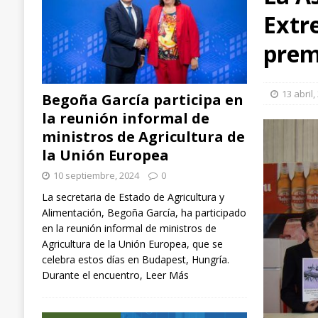
Extr
arroz, aplicadas en España, Italia y Chile
EXTR
[ 3 septiembre, 2024 ]
Ángel Ballesteros (ganader
prem
el sector”
GANADERÍA
[ 10 septiembre, 2024 ]
Begoña García participa
13 abril,
Begoña García participa en
NACIONAL
la reunión informal de
ministros de Agricultura de
la Unión Europea
10 septiembre, 2024
0
La secretaria de Estado de Agricultura y
Alimentación, Begoña García, ha participado
en la reunión informal de ministros de
Agricultura de la Unión Europea, que se
celebra estos días en Budapest, Hungría.
Durante el encuentro,
Leer Más