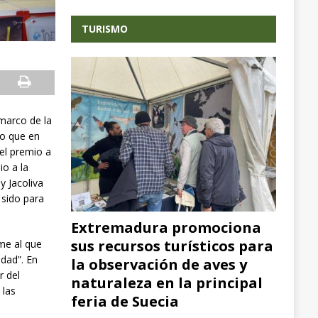
TURISMO
marco de la
jo que en
 el premio a
io a la
y Jacoliva
 sido para
Extremadura promociona
sus recursos turísticos para
rme al que
idad”. En
la observación de aves y
r del
naturaleza en la principal
 las
feria de Suecia