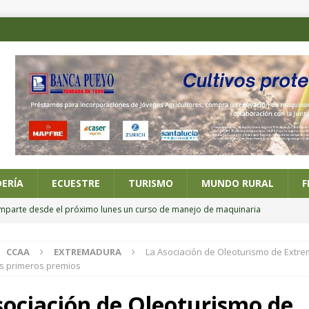
ERÍA
ECUESTRE
TURISMO
MUNDO RURAL
F
imparte desde el próximo lunes un curso de manejo de maquinaria
CCAA
EXTREMADURA
La Asociación de Oleoturismo de Extr
 posesión de los nuevos altos cargos del Ministerio de Agricultura,
s primeros premios
sociación de Oleoturismo de
ario online sobre alternativas al riego por inundación en el cultivo del