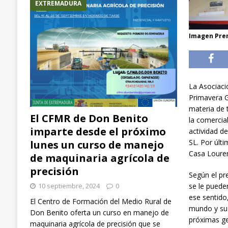
EXTREMADURA
Imagen Pre
La Asociaci
Primavera G
materia de 
El CFMR de Don Benito
la comercia
imparte desde el próximo
actividad d
SL. Por últ
lunes un curso de manejo
Casa Louren
de maquinaria agrícola de
precisión
Según el pr
10 septiembre, 2024
0
se le puede
ese sentido
El Centro de Formación del Medio Rural de
mundo y sus
Don Benito oferta un curso en manejo de
próximas g
maquinaria agrícola de precisión que se