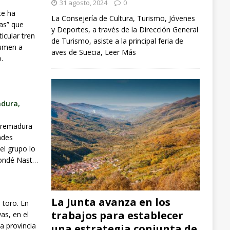
31 agosto, 2024
0
te ha
La Consejería de Cultura, Turismo, Jóvenes
as” que
y Deportes, a través de la Dirección General
ticular tren
de Turismo, asiste a la principal feria de
sumen a
aves de Suecia,
Leer Más
.
adura,
xtremadura
ades
el grupo lo
Condé Nast…
La Junta avanza en los
 toro. En
trabajos para establecer
as, en el
a provincia
una estrategia conjunta de