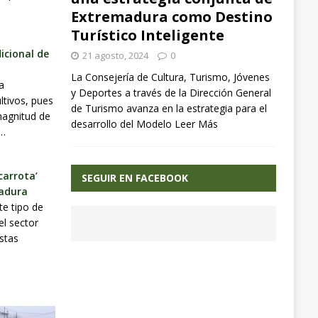
Extremadura como Destino
Turístico Inteligente
icional de
21 agosto, 2024
0
La Consejería de Cultura, Turismo, Jóvenes
a
y Deportes a través de la Dirección General
ltivos, pues
de Turismo avanza en la estrategia para el
magnitud de
desarrollo del Modelo
Leer Más
y…
carrota’
SEGUIR EN FACEBOOK
adura
te tipo de
el sector
estas