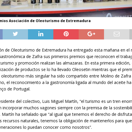
mios Asociación de Oleoturismo de Extremadura
ón de Oleoturismo de Extremadura ha entregado esta mañana en el 
astronómica de Zafra sus primeros premios que reconocen el traba
turismo y promoción realizan las almazaras. En esta primera edición,
lización de productos se lo ha llevado Oleosetin mientras que el prem
e oleoturismo más singular ha sido compartido entre Molino de Zafra 
imo, el reconocimiento a la gastronomía ligada al mundo del aceite ha
ço de Portugal.
esidente del colectivo, Luis Miguel Martín, “el turismo es un tren eno
n incorporar muchos vagones siempre con la premisa de la sostenibil
, Martín ha señalado que “al igual que tenemos el derecho de disfruta
 recursos naturales, tenemos la obligación de mantenerlos para que
eneraciones lo puedan conocer como nosotros”.