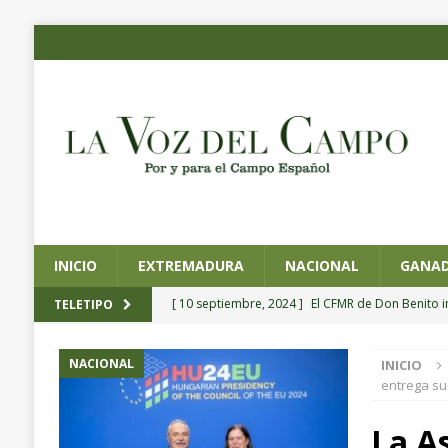
INICIO
EXTREMADURA
NACIONAL
GANAD
[ 10 septiembre, 2024 ]
El CFMR de Don Benito 
TELETIPO
agrícola de precisión
EXTREMADURA
NACIONAL
INICIO
[ 4 septiembre, 2024 ]
Planas preside la toma de
entrega su
Pesca y Alimentación
NACIONAL
La A
[ 4 septiembre, 2024 ]
CICYTEX organiza un semin